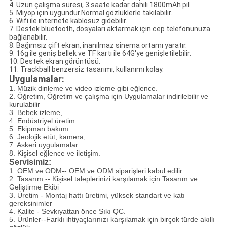
4. Uzun çalışma süresi, 3 saate kadar dahili 1800mAh pil
5. Miyop için uygundur.Normal gözlüklerle takılabilir.
6. Wifi ile internete kablosuz gidebilir.
7. Destek bluetooth, dosyaları aktarmak için cep telefonunuza
bağlanabilir.
8. Bağımsız çift ekran, inanılmaz sinema ortamı yaratır.
9. 16g ile geniş bellek ve TF kartı ile 64G'ye genişletilebilir.
10. Destek ekran görüntüsü.
11. Trackball benzersiz tasarımı, kullanımı kolay.
Uygulamalar:
1. Müzik dinleme ve video izleme gibi eğlence.
2. Öğretim, Öğretim ve çalışma için Uygulamalar indirilebilir ve
kurulabilir
3. Bebek izleme,
4. Endüstriyel üretim
5. Ekipman bakımı
6. Jeolojik etüt, kamera,
7. Askeri uygulamalar
8. Kişisel eğlence ve iletişim.
Servisimiz:
1. OEM ve ODM-- OEM ve ODM siparişleri kabul edilir.
2. Tasarım -- Kişisel taleplerinizi karşılamak için Tasarım ve
Geliştirme Ekibi
3. Üretim - Montaj hattı üretimi, yüksek standart ve katı
gereksinimler
4. Kalite - Sevkıyattan önce Sıkı QC.
5. Ürünler--Farklı ihtiyaçlarınızı karşılamak için birçok türde akıllı