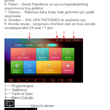
gözlük.
6. Paket -- Genel Paketleme ve ayrıca kişiselleştirilmiş
tasarımınıza hoş geldiniz
7. Ödeme -- Ödemeyi daha kolay hale getirmek için çeşitli
seçenekler
8. Gönderi -- DHL,UPS,TNT,FEDEX,vb.seçiminiz için
9. Anında cevap - sorgunuzu mümkün olan en kısa sürede
cevaplayacaktır.24 saat * 7 gün
1――Pil göstergesi
2―― Kablosuz
3――Tarih ve Saat
4――Menü Çubuğu
――――――Görüntü ekranı