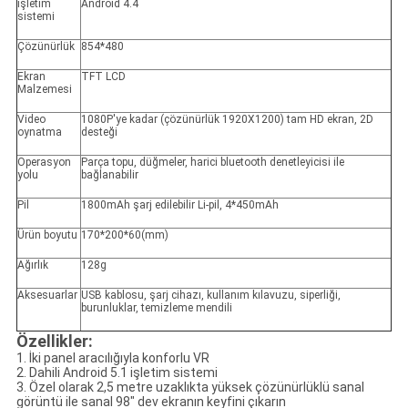
işletim
Android 4.4
sistemi
Çözünürlük
854*480
Ekran
TFT LCD
Malzemesi
Video
1080P'ye kadar (çözünürlük 1920X1200) tam HD ekran, 2D
oynatma
desteği
Operasyon
Parça topu, düğmeler, harici bluetooth denetleyicisi ile
yolu
bağlanabilir
Pil
1800mAh şarj edilebilir Li-pil, 4*450mAh
Ürün boyutu
170*200*60(mm)
Ağırlık
128g
Aksesuarlar
USB kablosu, şarj cihazı, kullanım kılavuzu, siperliği,
burunluklar, temizleme mendili
Özellikler:
1. İki panel aracılığıyla konforlu VR
2. Dahili Android 5.1 işletim sistemi
3. Özel olarak 2,5 metre uzaklıkta yüksek çözünürlüklü sanal
görüntü ile sanal 98" dev ekranın keyfini çıkarın