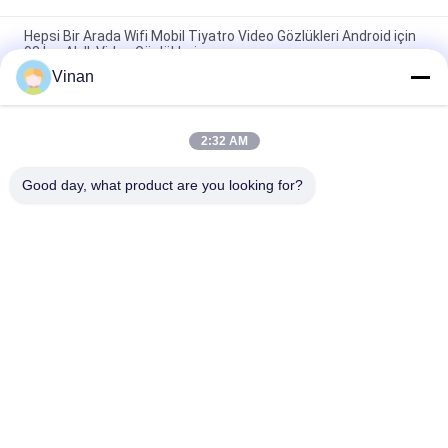
Hepsi Bir Arada Wifi Mobil Tiyatro Video Gözlükleri Android için
98 İnç Akıllı Video Gözlükleri
Vinan
Kablosuz Wifi Sanal Gerçeklik Kişisel Sinema Gözlükleri Android
4.4 için 2 Ekran
2:32 AM
Android 4.4 Akıllı Mobil Tiyatro Video Gözlükleri Wifi / Bluetooth
ile Sanal Ekran
Good day, what product are you looking for?
Popüler Kategoriler
Tüm
AR Akıllı Gözlükler
Başa Monte Ekran
3D Akıllı Video 
VR Akıllı Gözlük
Gözlükleri
Mobil Sinema Video 
Mikro Ekran Modülü
Gözlükleri