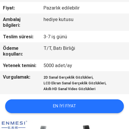
KONTROL
Fiyat:
Pazarlık edilebilir
Ambalaj
hediye kutusu
HABERLER
bilgileri:
Teslim süresi:
3-7 iş günü
VAKALAR
Ödeme
T/T, Batı Birliği
koşulları:
BIR
Yetenek temini:
5000 adet/ay
TEKLIF
Vurgulamak:
,
ISTEĞI
2D Sanal Gerçeklik Gözlükleri
,
LCD Ekran Sanal Gerçeklik Gözlükleri
Akıllı HD Sanal Video Gözlükleri
SHOPPING
ONLINE
EN IYI FIYAT
SITE