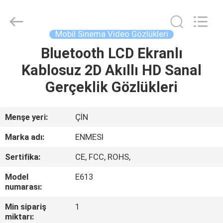
Anpo
Intelligence
Technology
Co.,
Ltd..
Mobil Sinema Video Gözlükleri
All
Rights
Bluetooth LCD Ekranlı
EV
Reserved.
Kablosuz 2D Akıllı HD Sanal
ÜRÜN:%
Gerçeklik Gözlükleri
S
Menşe yeri:
ÇİN
HAKKIMIZDA
Marka adı:
ENMESI
Sertifika:
CE, FCC, ROHS,
FABRIKA
Model
E613
TURU
numarası:
Min sipariş
1
KALITE
miktarı: