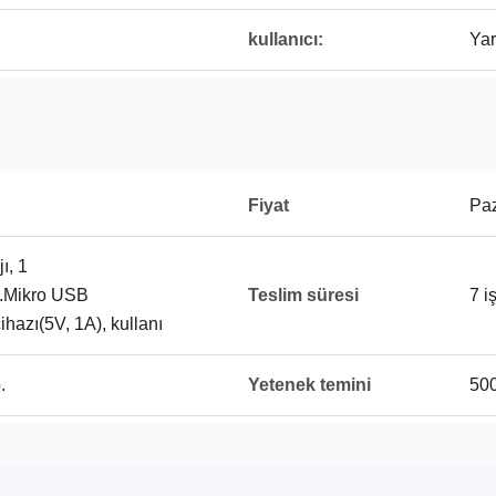
kullanıcı:
Yar
Fiyat
Paz
ı, 1
.Mikro USB
Teslim süresi
7 i
ihazı(5V, 1A), kullanı
.
Yetenek temini
500