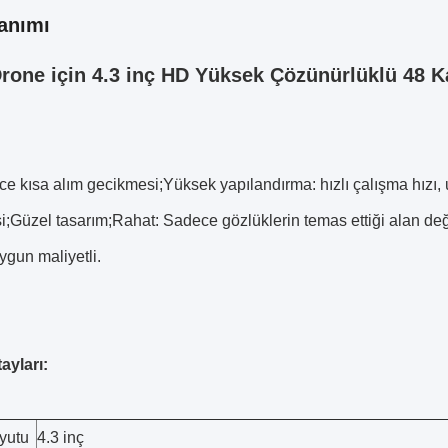
anımı
Drone için 4.3 inç HD Yüksek Çözünürlüklü 48 
e kısa alım gecikmesi;Yüksek yapılandırma: hızlı çalışma hızı, 
i;Güzel tasarım;Rahat: Sadece gözlüklerin temas ettiği alan de
Uygun maliyetli.
ayları:
yutu
4.3 inç