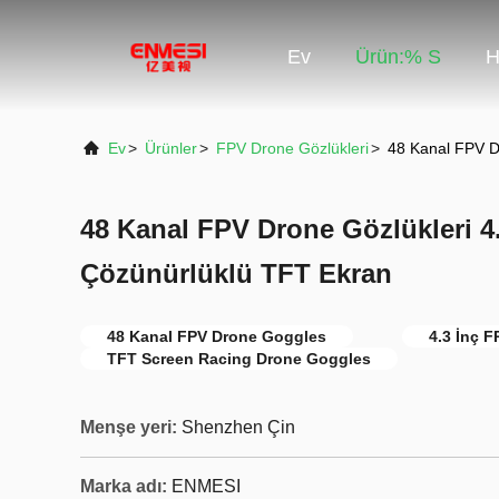
Ev
Ürün:% S
H
Ev
>
Ürünler
>
FPV Drone Gözlükleri
>
48 Kanal FPV D
48 Kanal FPV Drone Gözlükleri 4
Çözünürlüklü TFT Ekran
48 Kanal FPV Drone Goggles
4.3 İnç 
TFT Screen Racing Drone Goggles
Menşe yeri:
Shenzhen Çin
Marka adı:
ENMESI