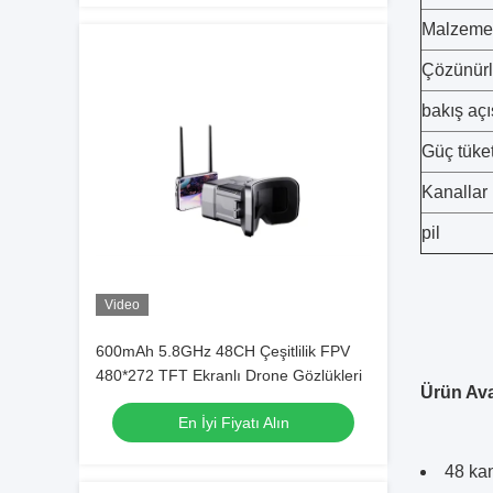
Malzeme
Çözünür
bakış açı
Güç tüke
Kanallar
pil
Video
600mAh 5.8GHz 48CH Çeşitlilik FPV
480*272 TFT Ekranlı Drone Gözlükleri
Ürün Ava
En İyi Fiyatı Alın
48 kan