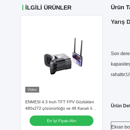
Ürün T
İLGİLİ ÜRÜNLER
Yarış 
Son derec
kapasites
rahattır;
Video
ENMESI 4.3 Inch TFT FPV Gözlükleri
Ürün Det
480x272 çözünürlüğü ve 48 Kanalı ile
Immersive Drone Uçuşu
En İyi Fiyatı Alın
Ekran bo