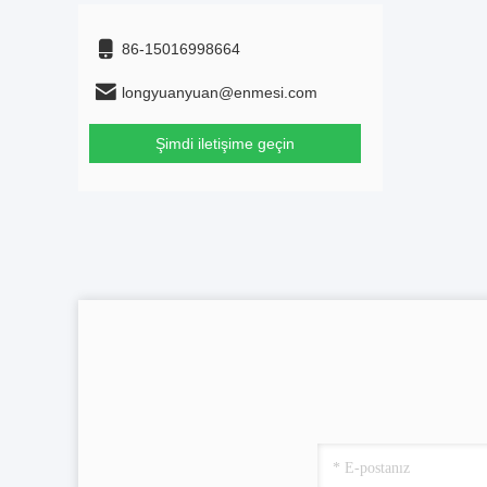
86-15016998664
longyuanyuan@enmesi.com
Şimdi iletişime geçin