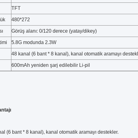
TFT
lük
480*272
sı
Görüş alanı: 0/120 derece (yatay/dikey)
timi
5.8G modunda 2.3W
48 kanal (6 bant * 8 kanal), kanal otomatik aramayı destek
600mAh yeniden şarj edilebilir Li-pil
ntajı
al (6 bant * 8 kanal), kanal otomatik aramayı destekler.