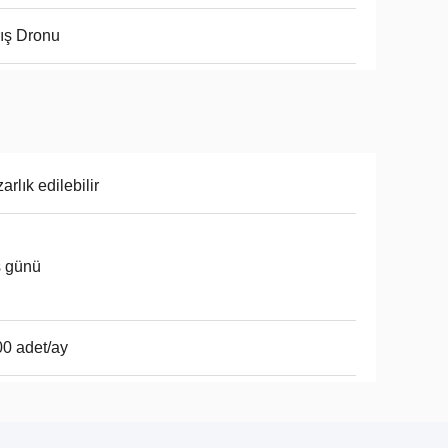
ış Dronu
arlık edilebilir
ş günü
0 adet/ay