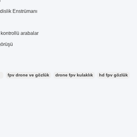
n
dislik Enstrümanı
kontrollü arabalar
görüşü
：
fpv drone ve gözlük
drone fpv kulaklık
hd fpv gözlük