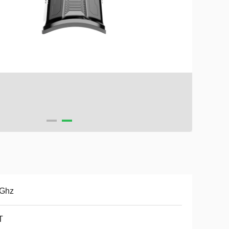
8Ghz
T