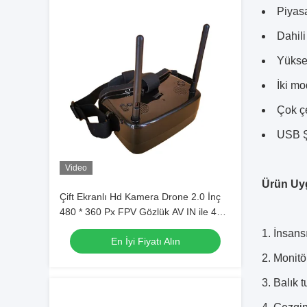
Piyas
Dahil
Yüksek
İki mo
Çok çe
USB Ş
Video
Ürün Uy
Çift Ekranlı Hd Kamera Drone 2.0 İnç
480 * 360 Px FPV Gözlük AV IN ile 48
Kanal
1.
İnsans
En İyi Fiyatı Alın
2. Monitö
3. Balık 