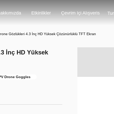
akkımızda
Etkinlikler
Çevrim Içi Alışveris
Tur
rone Gözlükleri 4.3 İnç HD Yüksek Çözünürlüklü TFT Ekran
.3 İnç HD Yüksek
FPV Drone Goggles