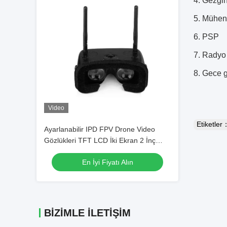
4. Gezgi
5. Mühen
6. PSP
7. Radyo 
8. Gece 
Video
Etiketler
Ayarlanabilir IPD FPV Drone Video
Gözlükleri TFT LCD İki Ekran 2 İnç
5.8G Frekans
En İyi Fiyatı Alın
BIZIMLE İLETIŞIM