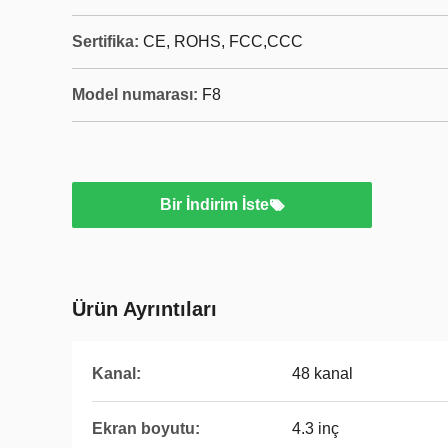
Sertifika:
CE, ROHS, FCC,CCC
Model numarası:
F8
Bir İndirim İste
Ürün Ayrıntıları
Kanal:
48 kanal
Ekran boyutu:
4.3 inç