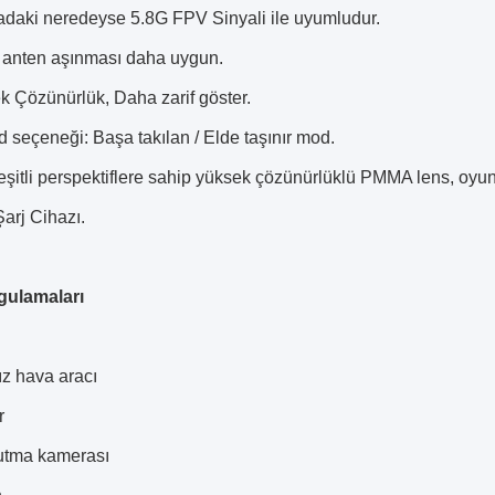
adaki neredeyse 5.8G FPV Sinyali ile uyumludur.
i anten aşınması daha uygun.
 Çözünürlük, Daha zarif göster.
d seçeneği: Başa takılan / Elde taşınır mod.
şitli perspektiflere sahip yüksek çözünürlüklü PMMA lens, oyun
arj Cihazı.
gulamaları
ız hava aracı
r
tutma kamerası