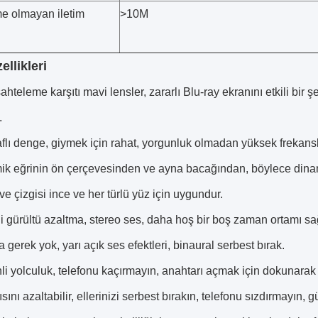
e olmayan iletim
>10M
llikleri
ahteleme karşıtı mavi lensler, zararlı Blu-ray ekranını etkili bir ş
.
raflı denge, giymek için rahat, yorgunluk olmadan yüksek frekansl
ik eğrinin ön çerçevesinden ve ayna bacağından, böylece dina
e çizgisi ince ve her türlü yüz için uygundur.
i gürültü azaltma, stereo ses, daha hoş bir boş zaman ortamı sağ
 gerek yok, yarı açık ses efektleri, binaural serbest bırak.
i yolculuk, telefonu kaçırmayın, anahtarı açmak için dokunarak tel
sını azaltabilir, ellerinizi serbest bırakın, telefonu sızdırmayın, 