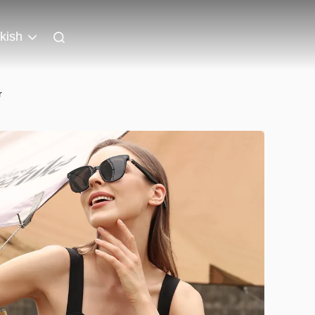
kish
r