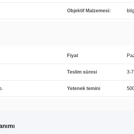
Objektif Malzemesi:
bil
Fiyat
Paz
Teslim süresi
3-7
b.
Yetenek temini
500
anımı