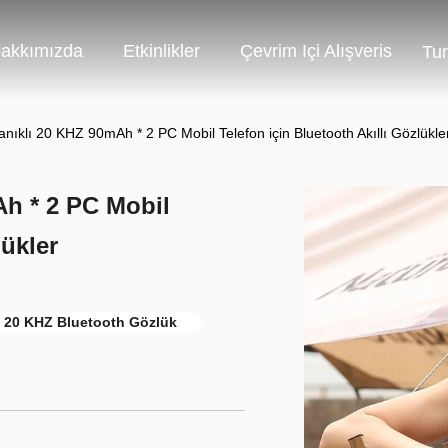
akkımızda
Etkinlikler
Çevrim Içi Alışveris
Tur
nıklı 20 KHZ 90mAh * 2 PC Mobil Telefon için Bluetooth Akıllı Gözlükle
Ah * 2 PC Mobil
lükler
20 KHZ Bluetooth Gözlük