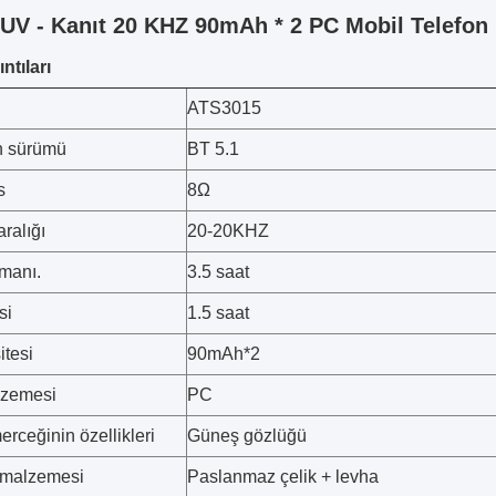
 UV - Kanıt 20 KHZ 90mAh * 2 PC Mobil Telefon i
ntıları
ATS3015
h sürümü
BT 5.1
s
8Ω
ralığı
20-20KHZ
manı.
3.5 saat
si
1.5 saat
itesi
90mAh*2
lzemesi
PC
rceğinin özellikleri
Güneş gözlüğü
 malzemesi
Paslanmaz çelik + levha