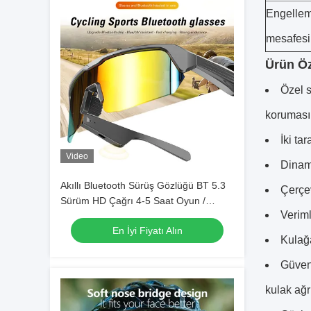
Engellem
mesafesi
Ürün Öze
Özel s
koruması
İki ta
Video
Dinam
Akıllı Bluetooth Sürüş Gözlüğü BT 5.3
Çerçev
Sürüm HD Çağrı 4-5 Saat Oyun /
Veriml
Bisiklet / Araba kullanımı / Koşma /
En İyi Fiyatı Alın
Balıkçılık için pil ömrü
Kulağa
Güvenl
kulak ağrı