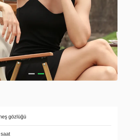
neş gözlüğü
 saat