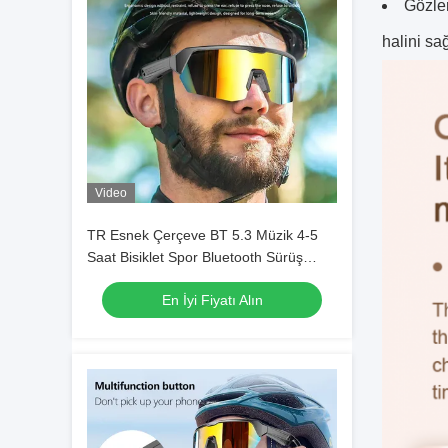
Gözler
halini sa
Video
TR Esnek Çerçeve BT 5.3 Müzik 4-5
Saat Bisiklet Spor Bluetooth Sürüş
Gözlüğü
En İyi Fiyatı Alın