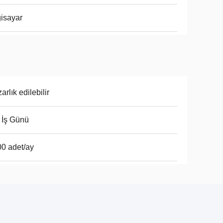
gisayar
arlık edilebilir
 İş Günü
0 adet/ay