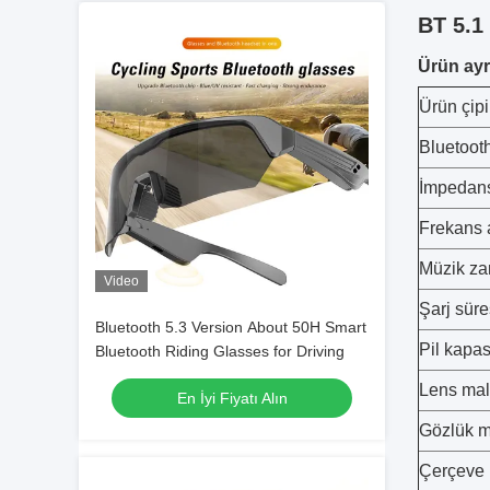
BT 5.1
Ürün ayrı
Ürün çipi
Bluetoot
İmpedan
Frekans a
Müzik za
Video
Şarj süre
Bluetooth 5.3 Version About 50H Smart
Pil kapas
Bluetooth Riding Glasses for Driving
Lens ma
En İyi Fiyatı Alın
Gözlük me
Çerçeve