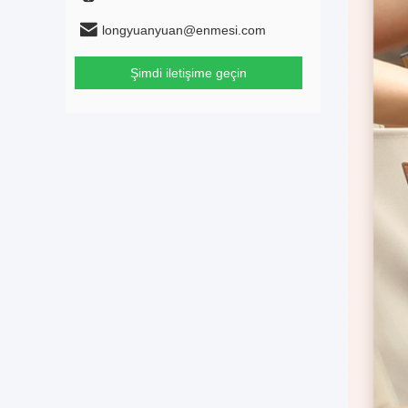
longyuanyuan@enmesi.com
Şimdi iletişime geçin