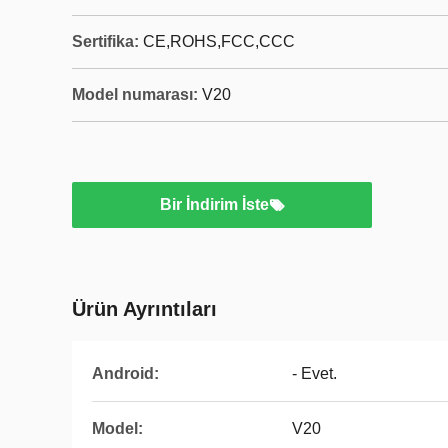
Sertifika:
CE,ROHS,FCC,CCC
Model numarası:
V20
Bir İndirim İste
Ürün Ayrıntıları
Android:
- Evet.
Model:
V20