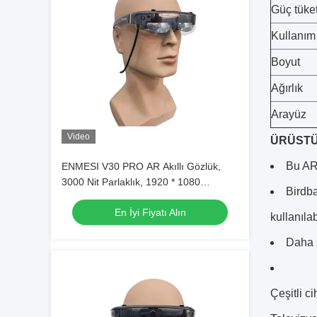
Güç tüke
Kullanım
Boyut
Ağırlık
Arayüz
Video
ÜRÜSTÜN
Bu AR 
ENMESI V30 PRO AR Akıllı Gözlük,
3000 Nit Parlaklık, 1920 * 1080
Birdba
Çözünürlük ve 13 MP Kamera
En İyi Fiyatı Alın
kullanıla
Daha s
Çeşitli c