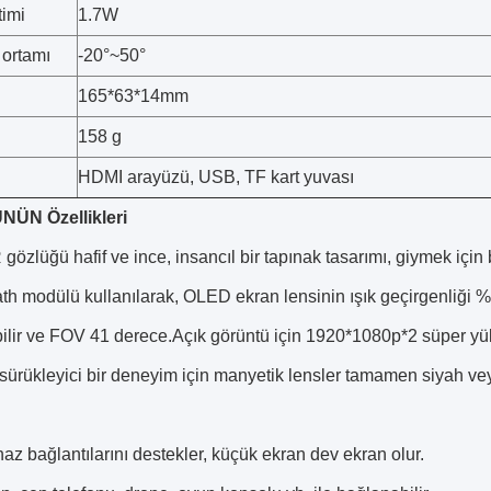
timi
1.7W
 ortamı
-20°~50°
165*63*14mm
158 g
HDMI arayüzü, USB, TF kart yuvası
ÜN Özellikleri
gözlüğü hafif ve ince, insancıl bir tapınak tasarımı, giymek için b
th modülü kullanılarak, OLED ekran lensinin ışık geçirgenliği %
bilir ve FOV 41 derece.Açık görüntü için 1920*1080p*2 süper y
ürükleyici bir deneyim için manyetik lensler tamamen siyah veya ş
ihaz bağlantılarını destekler, küçük ekran dev ekran olur.