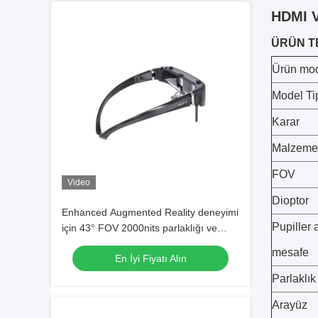
HDMI V
ÜRÜN T
Ürün mod
Model Ti
Karar
Malzeme
FOV
Video
Dioptor
Enhanced Augmented Reality deneyimi
Pupiller 
için 43° FOV 2000nits parlaklığı ve
USB-C arayüzü ile ENMESI AR Akıllı
mesafe
En İyi Fiyatı Alın
Gözlükler
Parlaklık
Arayüz