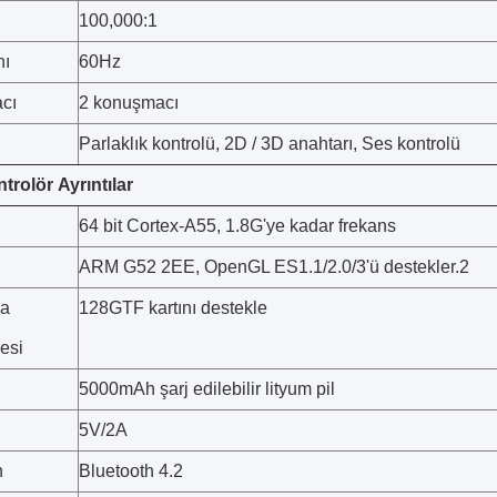
100,000:1
nı
60Hz
cı
2 konuşmacı
Parlaklık kontrolü, 2D / 3D anahtarı, Ses kontrolü
ntrolör
Ayrıntılar
64 bit Cortex-A55, 1.8G'ye kadar frekans
ARM G52 2EE, OpenGL ES1.1/2.0/3'ü destekler.2
a
128GTF kartını destekle
esi
5000mAh şarj edilebilir lityum pil
5V/2A
h
Bluetooth 4.2