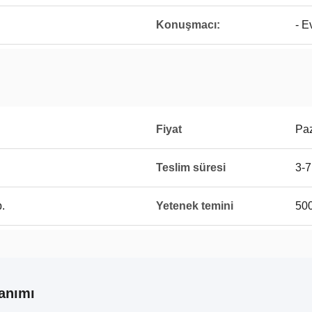
Konuşmacı:
- E
Fiyat
Paz
Teslim süresi
3-7
.
Yetenek temini
500
anımı