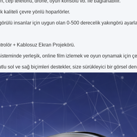
n, cep telefonu, drone, oyun konsolu vb. ile bağlanabilir.
 kaliteli çevre yönlü hoparlörler.
örülü insanlar için uygun olan 0-500 derecelik yakıngörü ayarlar
ntrolör + Kablosuz Ekran Projekörü.
isteminde yerleşik, online film izlemek ve oyun oynamak için çeş
tlu sol ve sağ biçimleri destekler, size sürükleyici bir görsel de