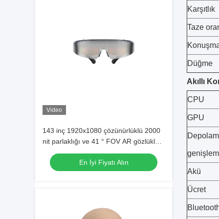
Karşıtlık
Taze ora
Konuşma
Düğme
Akıllı Ko
CPU
Video
GPU
143 inç 1920x1080 çözünürlüklü 2000
Depolam
nit parlaklığı ve 41 ° FOV AR gözlükleri
ile başlıca montajlı ekran
genişlem
En İyi Fiyatı Alın
Akü
Ücret
Bluetoot