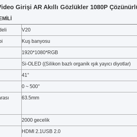
ideo Girişi AR Akıllı Gözlükler 1080P Çözünürl
EMİLİ
eli
V20
pi
Kuş banyosu
1920*1080*RGB
Si-OLED ((Silikon bazlı organik ışık yayıcı diyotlar)
41°
0 ~ 500°
arası
63.5mm
2000 gecelik
HDMI 2.1USB 2.0