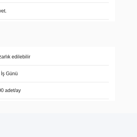
vet.
arlık edilebilir
 İş Günü
0 adet/ay