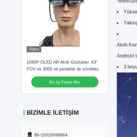
Televizyo
Yüksek
Yakıng
Akıllı Ko
Video
Android s
1080P OLED AR Akıllı Gözlükler, 43°
3 boyu
FOV ve 3000 nit parlaklık ile sürükleyici
artırılmış gerçeklik deneyimi için
En İyi Fiyatı Alın
BIZIMLE İLETIŞIM
86-15016998664