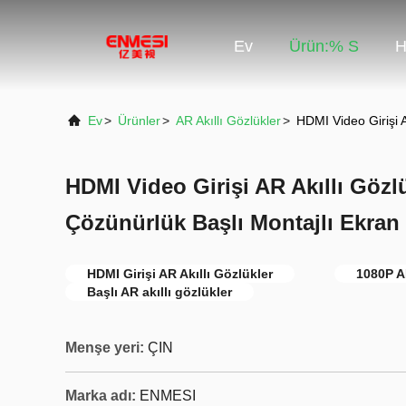
Ev
Ürün:% S
H
Ev
>
Ürünler
>
AR Akıllı Gözlükler
>
HDMI Video Girişi 
HDMI Video Girişi AR Akıllı Gözl
Çözünürlük Başlı Montajlı Ekran
HDMI Girişi AR Akıllı Gözlükler
1080P AR
Başlı AR akıllı gözlükler
Menşe yeri:
ÇIN
Marka adı:
ENMESI