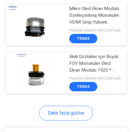
Mikro Oled Ekran Modülü
17
Özelleştirilmiş Monoküler
Görme Eğitim
HDMI Girişi Yüksek
Çözünürlük
Pazarlık edilebilir MOQ:200 adet
Gözlükleri
TEMAS
Akıllı Gözlükler için Büyük
FOV Monoküler Oled
Ekran Modülü 1920 *
54
1080 Çözünürlük
Pazarlık edilebilir MOQ:200 adet
Bluetooth Akıllı
TEMAS
Gözlük
Daha fazla göster