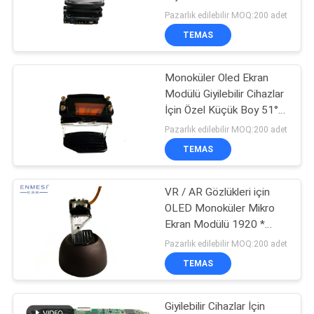
HARITASI
Çözünürlüklü OLED Ekran
Pazarlık edilebilir MOQ:200 adet
TEMAS
101
GIZLILIK
Monoküler Oled Ekran
POLITIKASI
Mikro Ekran Modülü
Modülü Giyilebilir Cihazlar
İçin Özel Küçük Boy 51°
FOV
Pazarlık edilebilir MOQ:200 adet
TEMAS
VR / AR Gözlükleri için
10
OLED Monoküler Mikro
Mobil Sinema Video
Ekran Modülü 1920 *
1080 Yüksek Çözünürlük
Pazarlık edilebilir MOQ:200 adet
Gözlükleri
TEMAS
Giyilebilir Cihazlar İçin