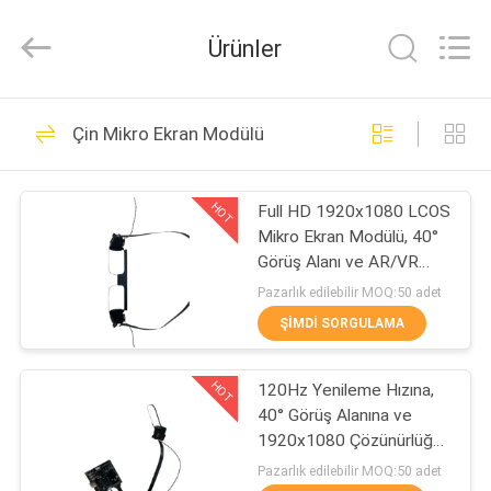
Anpo
Intelligence
Technology
Ürünler
Co.,
Ltd..
All
Rights
EV
Reserved.
87
Çin Mikro Ekran Modülü
AR Akıllı Gözlükler
ÜRÜN:%
HOT
Full HD 1920x1080 LCOS
S
Mikro Ekran Modülü, 40°
Görüş Alanı ve AR/VR
HAKKIMIZDA
Uygulamaları İçin 200:1
Pazarlık edilebilir MOQ:50 adet
Yüksek Kontrastlı
ŞIMDI SORGULAMA
92
FABRIKA
HOT
120Hz Yenileme Hızına,
TURU
Başa Monte Ekran
40° Görüş Alanına ve
1920x1080 Çözünürlüğe
KALITE
Sahip LCOS Dalga
Pazarlık edilebilir MOQ:50 adet