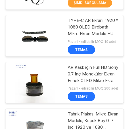
Kılavuzu Mikro Ekran
KONTROL
ŞIMDI SORGULAMA
Modülü
TYPE-C AR Ekranı 1920 *
HABERLER
37
1080 OLED Birdbath
Mikro Ekran Modülü HUD
3D Akıllı Video
VAKALAR
için
Pazarlık edilebilir MOQ:10 adet
Gözlükleri
TEMAS
BIR
TEKLIF
AR Kask için Full HD Sony
0.7 İnç Monoküler Ekran
ISTEĞI
Esnek OLED Mikro Ekran
28
Modülü
Pazarlık edilebilir MOQ:200 adet
SHOPPING
TEMAS
VR Akıllı Gözlük
ONLINE
Tahrik Plakası Mikro Ekran
Modülü, Küçük Boy 0. 7
SITE
İnç 1920 ve 1080