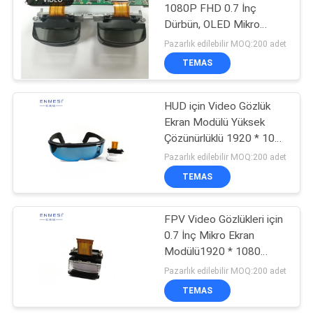
1080P FHD 0.7 İnç
Dürbün, OLED Mikro
78
Ekran Modülü
Pazarlık edilebilir MOQ:200 adet
FPV Drone
TEMAS
Gözlükleri
HUD için Video Gözlük
Ekran Modülü Yüksek
Çözünürlüklü 1920 * 1080
0.7 İnç OLED Malzeme
Pazarlık edilebilir MOQ:200 adet
TEMAS
17
FPV Video
FPV Video Gözlükleri için
0.7 İnç Mikro Ekran
Gözlükleri
Modülü1920 * 1080
Çözünürlük Büyük FOV
Pazarlık edilebilir MOQ:200 adet
TEMAS