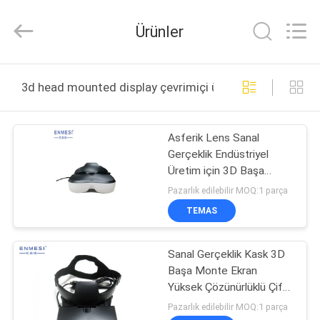
Anpo
Intelligence
Technology
Ürünler
Co.,
Ltd..
All
Rights
EV
Reserved.
3d head mounted display çevrimiçi üretim
ÜRÜN:%
Asferik Lens Sanal
S
Gerçeklik Endüstriyel
Üretim için 3D Başa
HAKKIMIZDA
Monte Ekran TFT LCD
Pazarlık edilebilir MOQ:1 parça
TEMAS
FABRIKA
Sanal Gerçeklik Kask 3D
TURU
Başa Monte Ekran
Yüksek Çözünürlüklü Çift
KALITE
Ekran
Pazarlık edilebilir MOQ:1 parça