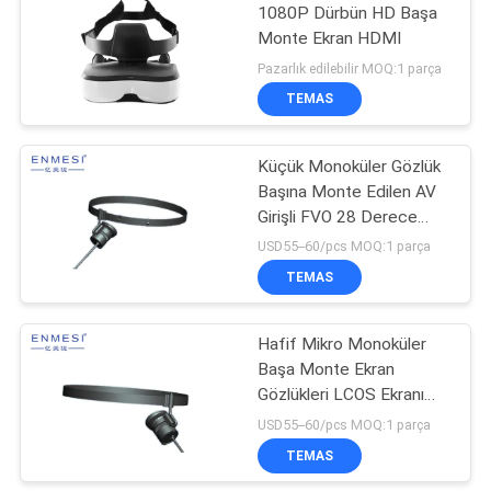
1080P Dürbün HD Başa
Monte Ekran HDMI
Pazarlık edilebilir MOQ:1 parça
TEMAS
Küçük Monoküler Gözlük
Başına Monte Edilen AV
Girişli FVO 28 Derece
Görüntüler
USD55--60/pcs MOQ:1 parça
TEMAS
Hafif Mikro Monoküler
Başa Monte Ekran
Gözlükleri LCOS Ekranı
Yüksek Çözünürlük
USD55--60/pcs MOQ:1 parça
TEMAS