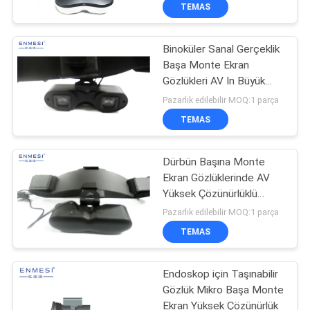
KONTROL
TEMAS
Binoküler Sanal Gerçeklik
HABERLER
Başa Monte Ekran
Gözlükleri AV In Büyük
VAKALAR
Ekranlı
Pazarlık edilebilir MOQ:1 parça
TEMAS
BIR
TEKLIF
Dürbün Başına Monte
Ekran Gözlüklerinde AV
ISTEĞI
Yüksek Çözünürlüklü
Dikey Şerit
Pazarlık edilebilir MOQ:1 parça
SHOPPING
TEMAS
ONLINE
Endoskop için Taşınabilir
Gözlük Mikro Başa Monte
SITE
Ekran Yüksek Çözünürlük