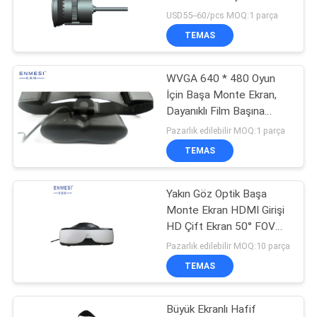
HARITASI
USD55--60/pcs MOQ:1 parça
TEMAS
GIZLILIK
WVGA 640 * 480 Oyun
POLITIKASI
İçin Başa Monte Ekran,
Dayanıklı Film Başına
Monte Ekran
Pazarlık edilebilir MOQ:1 parça
TEMAS
Yakın Göz Optik Başa
Monte Ekran HDMI Girişi
HD Çift Ekran 50° FOV
VR Kask
Pazarlık edilebilir MOQ:10 parça
TEMAS
Büyük Ekranlı Hafif