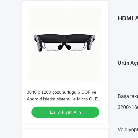
HDMI A
Ürün Aç
3840 x 1200 çözünürlüğü 6 DOF ve
Başa takı
Android işletim sistemi ile Micro OLED
Birdbath XR Gözlükleri
3200×160
En İyi Fiyatı Alın
Ve diyopt