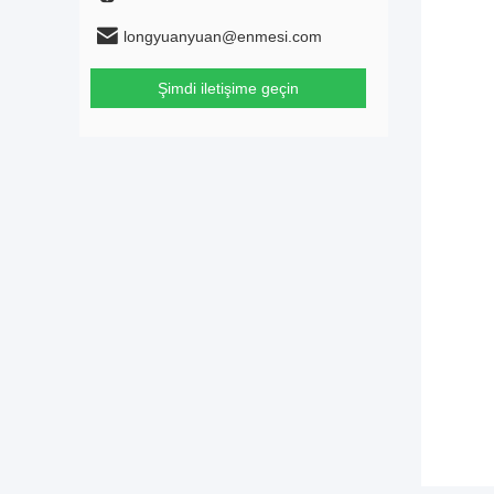
longyuanyuan@enmesi.com
Şimdi iletişime geçin