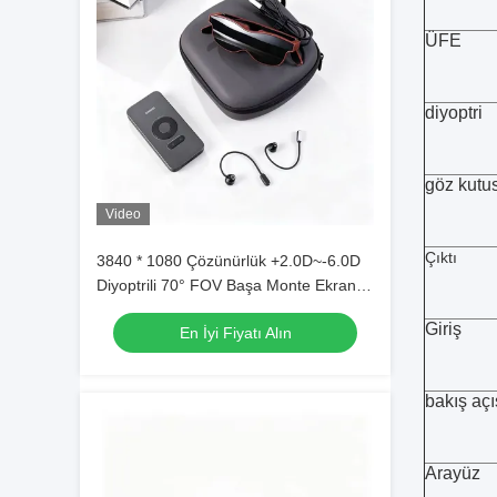
ÜFE
diyoptri
göz kutu
Video
Çıktı
3840 * 1080 Çözünürlük +2.0D~-6.0D
Diyoptrili 70° FOV Başa Monte Ekran -
AR Akıllı Gözlük
Giriş
En İyi Fiyatı Alın
bakış açı
Arayüz