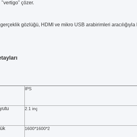
"vertigo" çözer.
gerçeklik gözlüğü, HDMI ve mikro USB arabirimleri aracılığıyla 
tayları
IPS
yutu
2.1 inç
lük
1600*1600*2