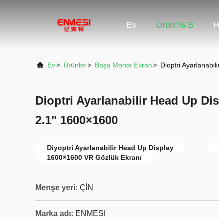
Ev
Ürün:% S
H
Ev
>
Ürünler
>
Başa Monte Ekran
>
Dioptri Ayarlanab
Dioptri Ayarlanabilir Head Up 
2.1" 1600×1600
Diyoptri Ayarlanabilir Head Up Display
1600×1600 VR Gözlük Ekranı
Menşe yeri:
ÇİN
Marka adı:
ENMESI