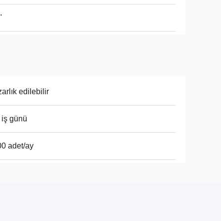
"
arlık edilebilir
 iş günü
0 adet/ay