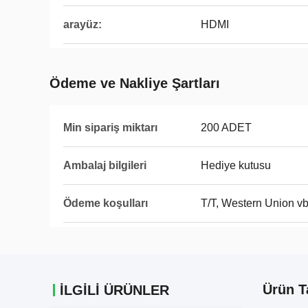
arayüz:
HDMI
Ödeme ve Nakliye Şartları
Min sipariş miktarı
200 ADET
Ambalaj bilgileri
Hediye kutusu
Ödeme koşulları
T/T, Western Union vb
Ürün T
İLGİLİ ÜRÜNLER