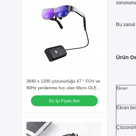
sorununu 
Bu sanal 
Ürün De
3840 x 1200 çözünürlüğü 47 ° FOV ve
90Hz yenilenme hızı olan Micro OLED
Ekran
XR Gözlükleri
En İyi Fiyatı Alın
Ekran bo
Çözünür