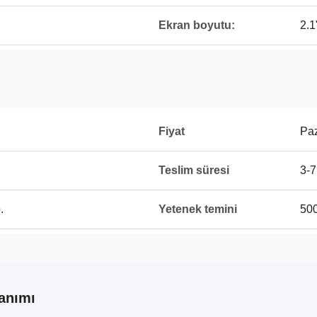
Ekran boyutu:
2.1
Fiyat
Paz
Teslim süresi
3-7
.
Yetenek temini
500
anımı