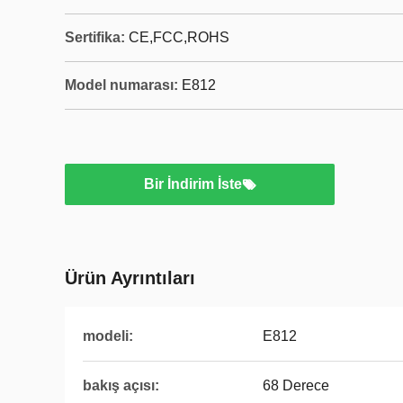
Sertifika:
CE,FCC,ROHS
Model numarası:
E812
Bir İndirim İste
Ürün Ayrıntıları
modeli:
E812
bakış açısı:
68 Derece