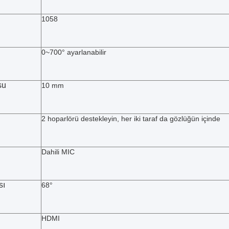
1058
0~700° ayarlanabilir
su
10 mm
2 hoparlörü destekleyin, her iki taraf da gözlüğün içinde
Dahili MIC
sı
68°
HDMI