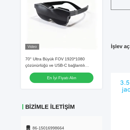
İşlev a
Video
70° Ultra Büyük FOV 1920*1080
çözünürlüğü ve USB-C bağlantılı
VR/AR Akıllı Gözlükler
En İyi Fiyatı Alın
BIZIMLE İLETIŞIM
86-15016998664