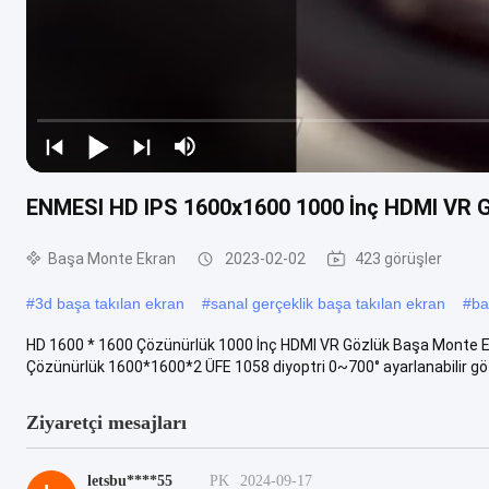
ENMESI HD IPS 1600x1600 1000 İnç HDMI VR 
Başa Monte Ekran
2023-02-02
423 görüşler
#
3d başa takılan ekran
#
sanal gerçeklik başa takılan ekran
#
ba
HD 1600 * 1600 Çözünürlük 1000 İnç HDMI VR Gözlük Başa Monte Ekr
Çözünürlük 1600*1600*2 ÜFE 1058 diyoptri 0~700° ayarlanabilir göz 
Ziyaretçi mesajları
letsbu****55
PK
2024-09-17