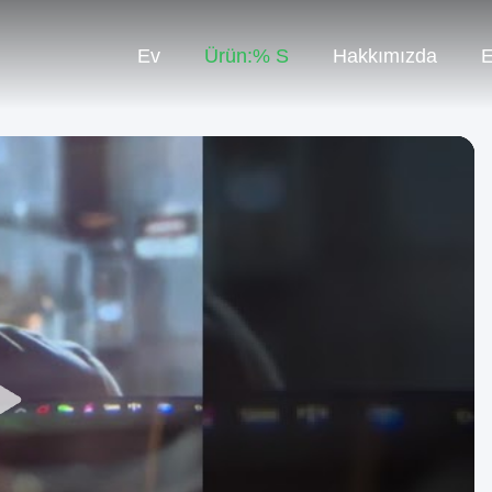
Ev
Ürün:% S
Hakkımızda
E