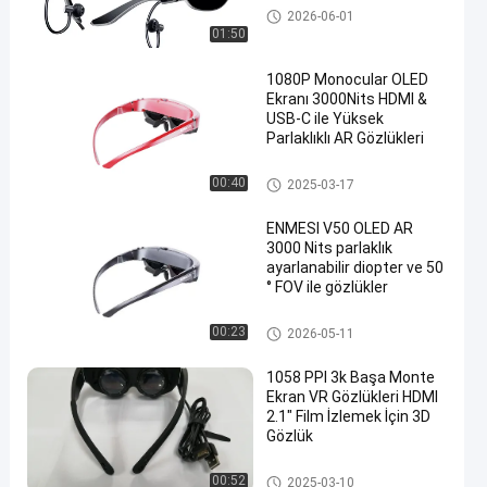
VR Akıllı Gözlük
2026-06-01
01:50
1080P Monocular OLED
Ekranı 3000Nits HDMI &
USB-C ile Yüksek
Parlaklıklı AR Gözlükleri
Başa Monte Ekran
00:40
2025-03-17
ENMESI V50 OLED AR
3000 Nits parlaklık
ayarlanabilir diopter ve 50
° FOV ile gözlükler
Başa Monte Ekran
00:23
2026-05-11
1058 PPI 3k Başa Monte
Ekran VR Gözlükleri HDMI
2.1" Film İzlemek İçin 3D
Gözlük
Başa Monte Ekran
00:52
2025-03-10