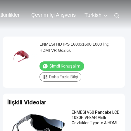
tkinlikler
Çevrim Içi Alışveris
Turkish
ENMESI HD IPS 1600x1600 1000 İnç
HDMI VR Gözlük
Şimdi Konuşalım.
Daha Fazla Bilgi
İlişkili Videolar
ENMESI V60 Pancake LCD
1080P VR/AR Akıllı
Gözlükler Type-c & HDMI