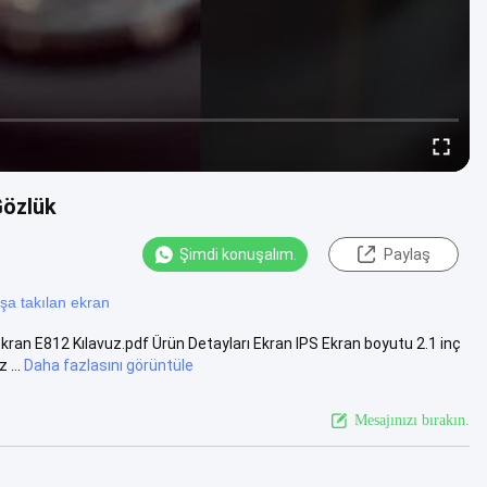
Gözlük
Şimdi konuşalım.
Paylaş
şa takılan ekran
an E812 Kılavuz.pdf Ürün Detayları Ekran IPS Ekran boyutu 2.1 inç
...
Daha fazlasını görüntüle
Mesajınızı bırakın.